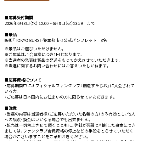
■応募受付期間
2026年6月3日（水） 12:00～6月9日（火）23:59 まで
■景品
映画『TOKYO BURST-犯罪都市-』公式パンフレット 3名
※景品はお選びいただけません。
※ご応募は、1会員様につき1回となります。
※当選者の発表は賞品の発送をもってかえさせていただきます。
※当選に関するお問い合わせにはお答えいたしかねます。
■応募資格について
・応募期間中にオフィシャルファンクラブ『創造すたじお』に入会されて
いる方。
・ご応募は日本国内にお住まいの方に限らせていただきます。
■注意
・当選の内容は当選者様（ご応募いただいた名義の方）のみ有効とし、他人
への譲渡・換金はいかなる場合でも出来ません。
・転売は一切禁止させて頂くとともに、弊社が悪質と判断した事案につき
ましては、ファンクラブ会員資格の停止などの手段をとらせていただく
場合がございますことをご承知おきください。