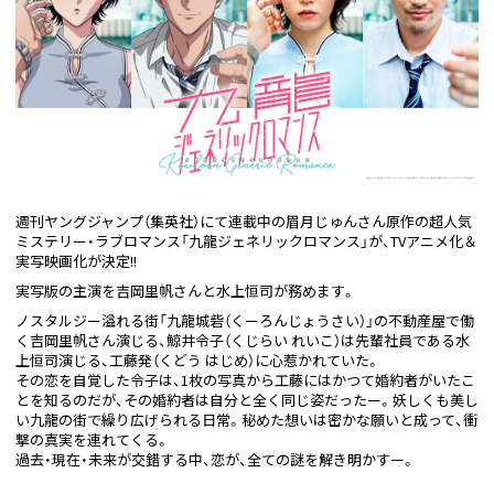
週刊ヤングジャンプ（集英社）にて連載中の眉月じゅんさん原作の超人気
ミステリー・ラブロマンス「九龍ジェネリックロマンス」が、TVアニメ化＆
実写映画化が決定!!
実写版の主演を吉岡里帆さんと水上恒司が務めます。
ノスタルジー溢れる街「九龍城砦（くーろんじょうさい）」の不動産屋で働
く吉岡里帆さん演じる、鯨井令子（くじらい れいこ）は先輩社員である水
上恒司演じる、工藤発（くどう はじめ）に心惹かれていた。
その恋を自覚した令子は、1枚の写真から工藤にはかつて婚約者がいたこ
とを知るのだが、その婚約者は自分と全く同じ姿だったー。妖しくも美し
い九龍の街で繰り広げられる日常。秘めた想いは密かな願いと成って、衝
撃の真実を連れてくる。
過去・現在・未来が交錯する中、恋が、全ての謎を解き明かすー。