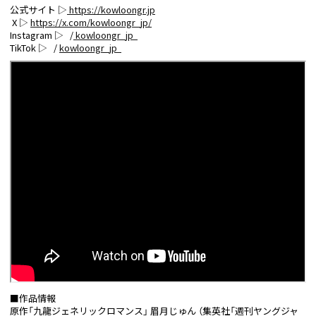
公式サイト ▷
https://kowloongr.jp
X ▷
https://x.com/kowloongr_jp/
Instagram ▷ /
kowloongr_jp
TikTok ▷ /
kowloongr_jp
■作品情報
原作「九龍ジェネリックロマンス」 眉月じゅん （集英社「週刊ヤングジャ