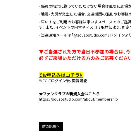
・係員の指示に従っていただけない場合は直ちに劇場
・地震・火災が発生した場合、交通機関の混乱やお客様
・車いすをご利用のお客様は車いすスペースでのご鑑
す。また、イベントの内容やマスコミ取材により、所
・当選通知メールは「@souzostudio.com」
▼ご当選された方で当日不参加の場合は、今
必ずご来場いただける方のみご応募くださ
《
お申込みはコチラ
》
※FCにログイン後、閲覧可能
★ファンクラブの新規入会はこちら
https://souzostudio.com/about/membership
前の記事へ