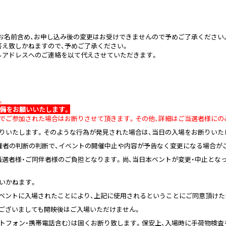
のお名前含め、お申し込み後の変更はお受けできませんので予めご了承ください
答え致しかねますので、予めご了承ください。
ルアドレスへのご連絡を以て代えさせていただきます。
。
準備をお願いいたします。
理でご参加された場合はお断りさせて頂きます。その他、詳細はご当選者様にの
断りいたします。そのような行為が発見された場合は、当日の入場をお断りいた
主催者の判断の判断で、イベントの開催中止や内容が予告なく変更になる場合が
当選者様・ご同伴者様のご負担となります。尚、当日本ベントが変更・中止とな
いかねます。
イベントに入場されたことにより、上記に使用されるということにご同意頂け
がございましても開映後はご入場いただけません。
ートフォン・携帯電話含む）は固くお断り致します。保安上、入場時に手荷物検