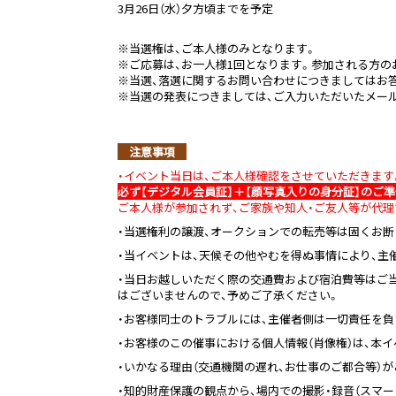
3月26日（水）夕方頃までを予定
※当選権は、ご本人様のみとなります。
※ご応募は、お一人様1回となります。参加される方
※当選、落選に関するお問い合わせにつきましてはお
※当選の発表につきましては、ご入力いただいたメー
注意事項
・イベント当日は、ご本人様確認をさせていただきます
必ず【デジタル会員証】＋【顔写真入りの身分証】のご
ご本人様が参加されず、ご家族や知人・ご友人等が代
・当選権利の譲渡、オークションでの転売等は固くお
・当イベントは、天候その他やむを得ぬ事情により、
・当日お越しいただく際の交通費および宿泊費等はご
はございませんので、予めご了承ください。
・お客様同士のトラブルには、主催者側は一切責任を負
・お客様のこの催事における個人情報（肖像権）は、本
・いかなる理由（交通機関の遅れ、お仕事のご都合等）
・知的財産保護の観点から、場内での撮影・録音（スマ